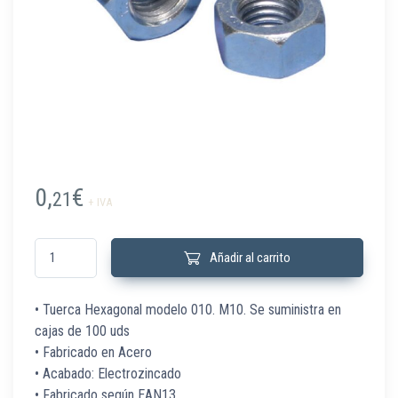
0,
€
21
+ IVA
592060 Tuerca hexagonal 010 M10 C/100 Ud cantidad
Añadir al carrito
• Tuerca Hexagonal modelo 010. M10. Se suministra en
cajas de 100 uds
• Fabricado en Acero
• Acabado: Electrozincado
• Fabricado según EAN13