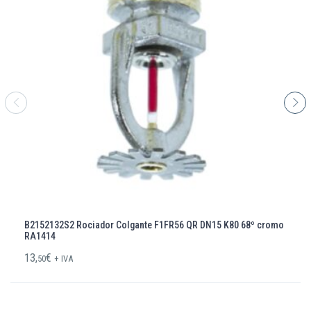
B2152132S2 Rociador Colgante F1FR56 QR DN15 K80 68º cromo
RA1414
13,
€
50
+ IVA