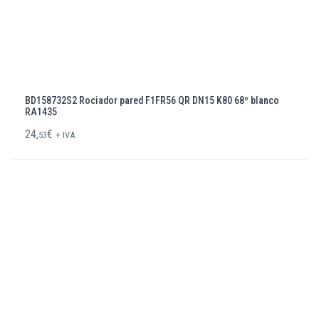
BD158732S2 Rociador pared F1FR56 QR DN15 K80 68º blanco
RA1435
24,
€
53
+ IVA