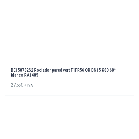
BE158732S2 Rociador pared vert F1FR56 QR DN15 K80 68º
blanco RA1485
27,
€
55
+ IVA