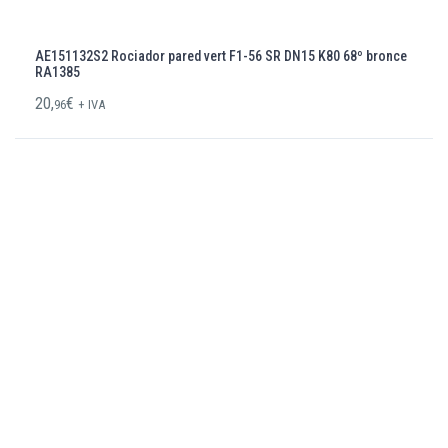
AE151132S2 Rociador pared vert F1-56 SR DN15 K80 68º bronce
RA1385
20,
€
96
+ IVA