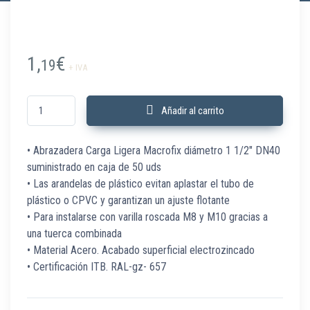
1,
€
19
+ IVA
586107 Abraz Carga Ligera 1 1/2" DN40 M8/10 C/50 Ud cantidad
Añadir al carrito
• Abrazadera Carga Ligera Macrofix diámetro 1 1/2″ DN40
suministrado en caja de 50 uds
• Las arandelas de plástico evitan aplastar el tubo de
plástico o CPVC y garantizan un ajuste flotante
• Para instalarse con varilla roscada M8 y M10 gracias a
una tuerca combinada
• Material Acero. Acabado superficial electrozincado
• Certificación ITB. RAL-gz- 657