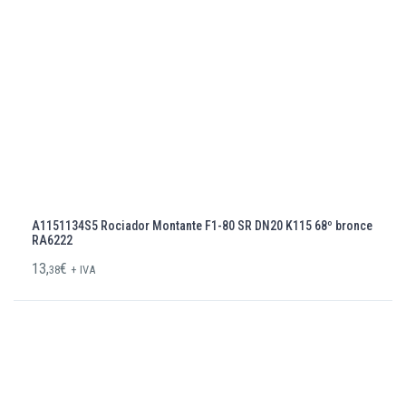
A1151134S5 Rociador Montante F1-80 SR DN20 K115 68º bronce
RA6222
13,
€
38
+ IVA