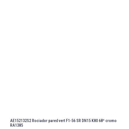
AE152132S2 Rociador pared vert F1-56 SR DN15 K80 68º cromo
RA1385