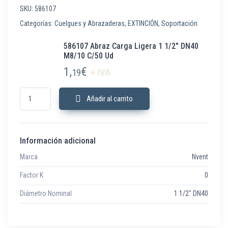
SKU:
586107
Categorías:
Cuelgues y Abrazaderas
,
EXTINCIÓN
,
Soportación
586107 Abraz Carga Ligera 1 1/2″ DN40
M8/10 C/50 Ud
1,
€
19
+ IVA
586107 Abraz Carga Ligera 1 1/2" DN40 M8/10 C/50 Ud cantidad
Añadir al carrito
Información adicional
Marca
Nvent
Factor K
0
Diámetro Nominal
1 1/2" DN40