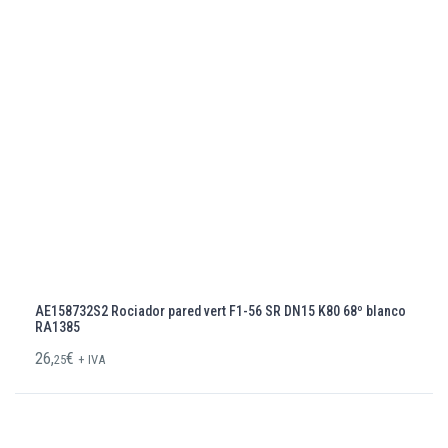
AE158732S2 Rociador pared vert F1-56 SR DN15 K80 68º blanco
RA1385
26,
€
25
+ IVA