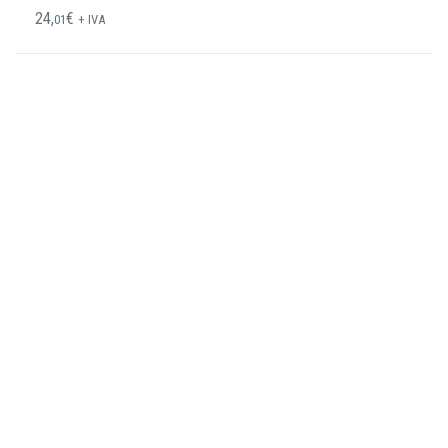
24,
€
01
+ IVA