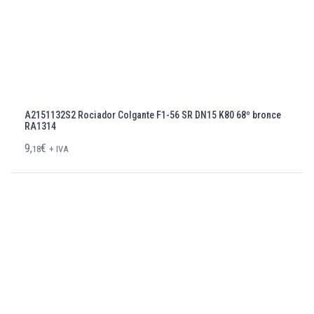
A2151132S2 Rociador Colgante F1-56 SR DN15 K80 68º bronce
RA1314
9,
€
18
+ IVA