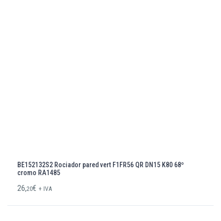
BE152132S2 Rociador pared vert F1FR56 QR DN15 K80 68º
cromo RA1485
26,
€
20
+ IVA