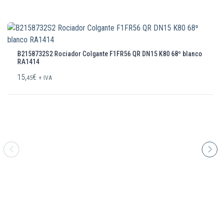
B2158732S2 Rociador Colgante F1FR56 QR DN15 K80 68º blanco
RA1414
15,
€
45
+ IVA