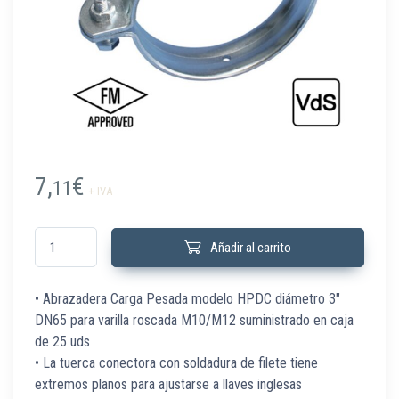
7,
€
11
+ IVA
577013 Abraz carga pesada HDPC 3" DN80 M10/12 C/25 Ud cantidad
Añadir al carrito
• Abrazadera Carga Pesada modelo HPDC diámetro 3″
DN65 para varilla roscada M10/M12 suministrado en caja
de 25 uds
• La tuerca conectora con soldadura de filete tiene
extremos planos para ajustarse a llaves inglesas