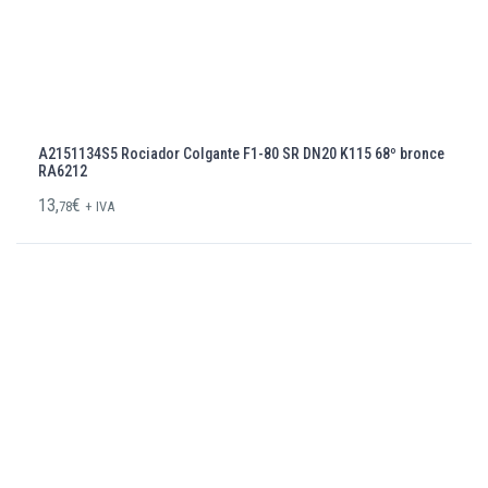
A2151134S5 Rociador Colgante F1-80 SR DN20 K115 68º bronce
RA6212
13,
€
78
+ IVA