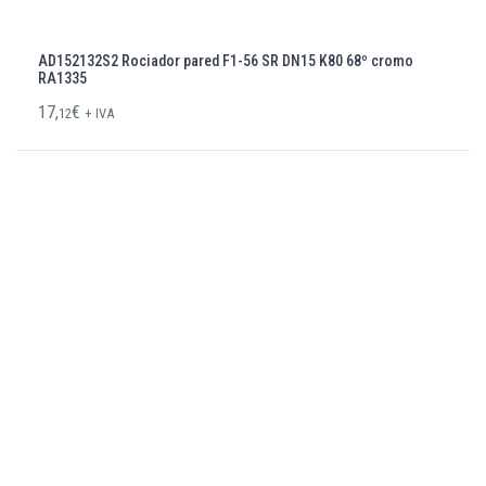
AD152132S2 Rociador pared F1-56 SR DN15 K80 68º cromo
RA1335
17,
€
12
+ IVA