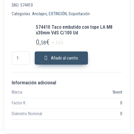
SKU:
574410
Categorías:
Anclajes
,
EXTINCIÓN
,
Soportación
574410 Taco embutido con tope LA M8
x30mm VdS C/100 Ud
0,
€
58
+ IVA
574410 Taco embutido con tope LA M8 x30mm VdS C/100 Ud cantidad
Añadir al carrito
Información adicional
Marca
Nvent
Factor K
0
Diámetro Nominal
0