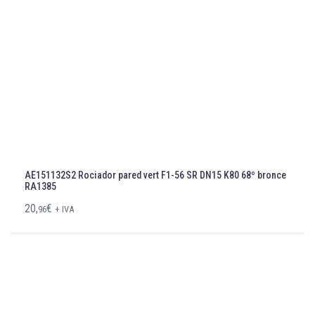
AE151132S2 Rociador pared vert F1-56 SR DN15 K80 68º bronce
RA1385
20,
€
96
+ IVA