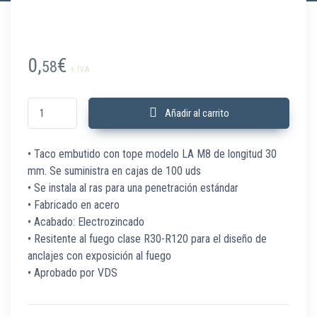
0,
€
58
+ IVA
574410 Taco embutido con tope LA M8 x30mm VdS C/100 Ud cantidad
Añadir al carrito
• Taco embutido con tope modelo LA M8 de longitud 30
mm. Se suministra en cajas de 100 uds
• Se instala al ras para una penetración estándar
• Fabricado en acero
• Acabado: Electrozincado
• Resitente al fuego clase R30-R120 para el diseño de
anclajes con exposición al fuego
• Aprobado por VDS