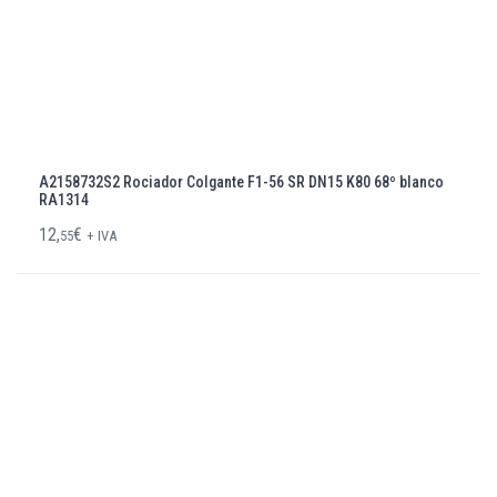
A2158732S2 Rociador Colgante F1-56 SR DN15 K80 68º blanco
RA1314
12,
€
55
+ IVA