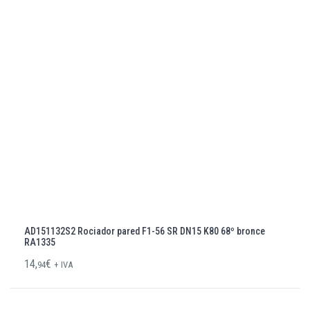
AD151132S2 Rociador pared F1-56 SR DN15 K80 68º bronce
RA1335
14,
€
94
+ IVA