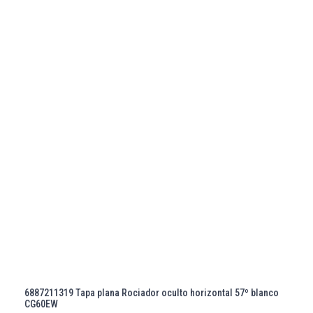
6887211319 Tapa plana Rociador oculto horizontal 57º blanco
CG60EW