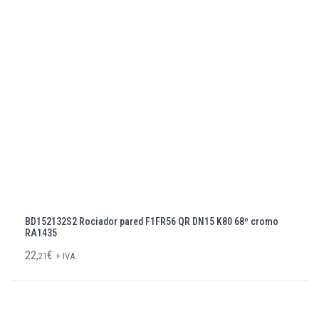
BD152132S2 Rociador pared F1FR56 QR DN15 K80 68º cromo
RA1435
22,
€
21
+ IVA