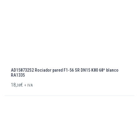
AD158732S2 Rociador pared F1-56 SR DN15 K80 68º blanco
RA1335
18,
€
38
+ IVA