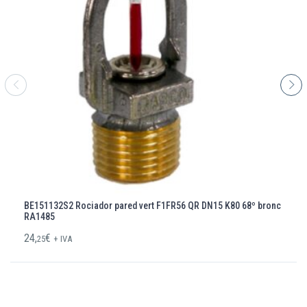
BE151132S2 Rociador pared vert F1FR56 QR DN15 K80 68º bronc
RA1485
24,
€
25
+ IVA