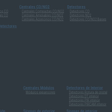
Centrales CO/NO2
Detectores
ios CO
Centrales Compactas CO/NO2
Detectores CO
les CO
Centrales Ampliables CO/NO2
Detectores NO2
Centrales Accesorios CO/NO2
Detectores CO/NO2 Bases
etectores
Centrales Módulos
Detectores de Interior
Módulos expansores
Detectores Rotura de cristal
Detectores DT interior
Detectores PIR interior
Detectores PIRCAM interior
sión
Sirenas de exterior
Sirenas de interior