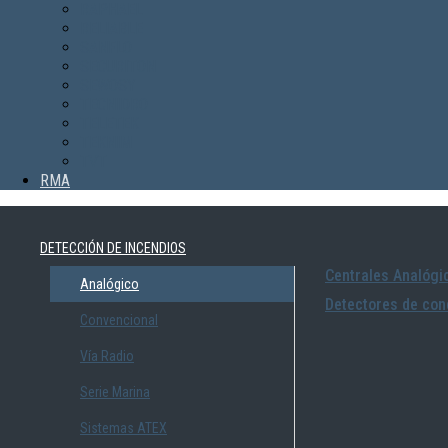
RAPHAEL
RELIABLE
SANFLO
SECURITON
SEWOSY
TECNIDRO
TELETEK
TEKNIM
TVT
RMA
DETECCIÓN DE INCENDIOS
Centrales Analógi
Analógico
Detectores de con
Convencional
Vía Radio
Serie Marina
Sistemas ATEX