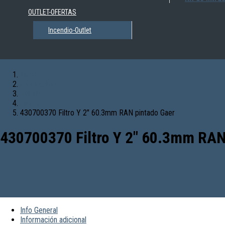
OUTLET-OFERTAS
Incendio-Outlet
Inicio
EXTINCIÓN
Válvulas
Filtros
430700370 Filtro Y 2″ 60.3mm RAN pintado Gaer
430700370 Filtro Y 2″ 60.3mm RAN
Info General
Información adicional