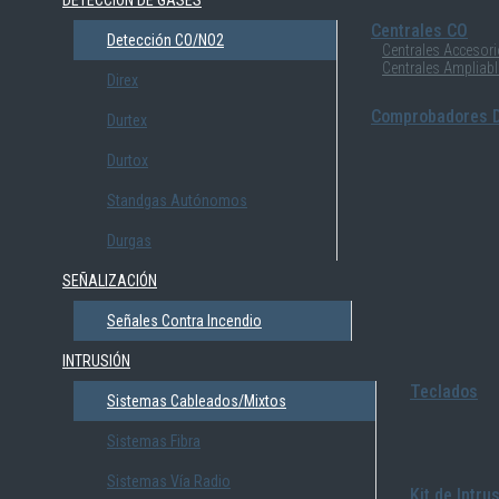
DETECCIÓN DE GASES
Centrales CO
Detección CO/NO2
Centrales Accesor
Centrales Ampliab
Direx
Comprobadores D
Durtex
Durtox
Standgas Autónomos
Durgas
SEÑALIZACIÓN
Señales Contra Incendio
INTRUSIÓN
Teclados
Sistemas Cableados/Mixtos
Sistemas Fibra
Sistemas Vía Radio
Kit de Intru