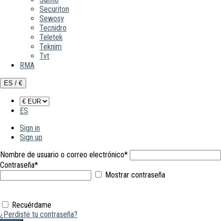
Securiton
Sewosy
Tecnidro
Teletek
Teknim
Tvt
RMA
ES / €
ES
Sign in
Sign up
Nombre de usuario o correo electrónico
*
Contraseña
*
Mostrar contraseña
Recuérdame
¿Perdiste tu contraseña?