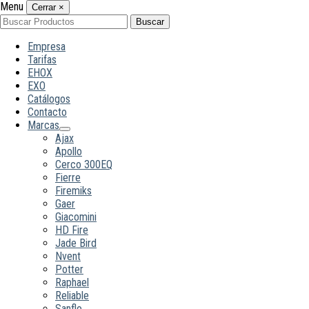
Menu
Cerrar
×
Buscar
Buscar
por:
Empresa
Tarifas
EHOX
EXO
Catálogos
Contacto
Marcas
Ajax
Apollo
Cerco 300EQ
Fierre
Firemiks
Gaer
Giacomini
HD Fire
Jade Bird
Nvent
Potter
Raphael
Reliable
Sanflo