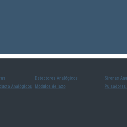
cas
Detectores Analógicos
Sirenas Ana
ducto Analógicos
Módulos de lazo
Pulsadores