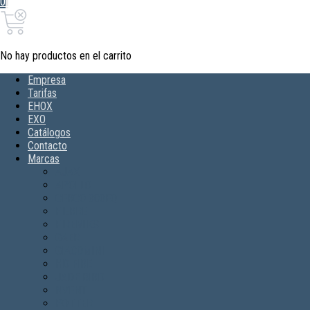
0
0,00€
Carrito
No hay productos en el carrito
Empresa
Tarifas
EHOX
EXO
Catálogos
Contacto
Marcas
AJAX
APOLLO
CERCO 300EQ
FIERRE
FIREMIKS
GAER
GIACOMINI
HD FIRE
JADE BIRD
NVENT
POTTER