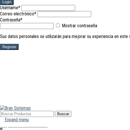
Login
Username
*
Correo electrónico
*
Contraseña
*
Mostrar contraseña
Sus datos personales se utilizarán para mejorar su experiencia en este 
Register
Buscar
Buscar
por:
Expand menu
Mi Cuenta
Hola, Inicia sesión