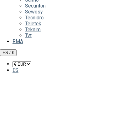
Securiton
Sewosy
Tecnidro
Teletek
Teknim
Tvt
RMA
ES / €
ES