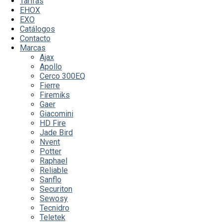
Tarifas
EHOX
EXO
Catálogos
Contacto
Marcas
Ajax
Apollo
Cerco 300EQ
Fierre
Firemiks
Gaer
Giacomini
HD Fire
Jade Bird
Nvent
Potter
Raphael
Reliable
Sanflo
Securiton
Sewosy
Tecnidro
Teletek