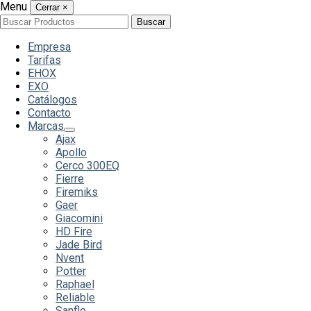
Menu
Cerrar
×
Buscar
Buscar
por:
Empresa
Tarifas
EHOX
EXO
Catálogos
Contacto
Marcas
Ajax
Apollo
Cerco 300EQ
Fierre
Firemiks
Gaer
Giacomini
HD Fire
Jade Bird
Nvent
Potter
Raphael
Reliable
Sanflo