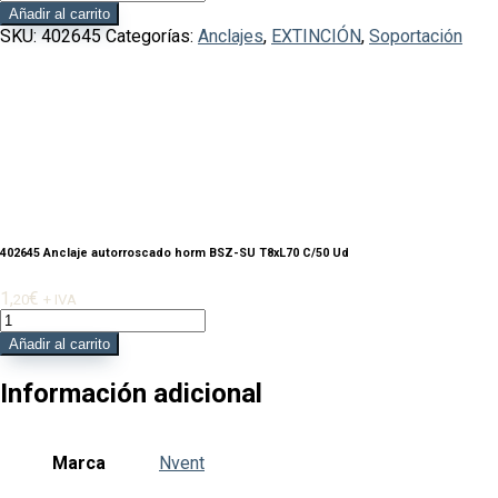
Anclaje
Añadir al carrito
autorroscado
SKU:
402645
Categorías:
Anclajes
,
EXTINCIÓN
,
Soportación
horm
BSZ-
SU
T8xL70
C/50
Ud
cantidad
402645 Anclaje autorroscado horm BSZ-SU T8xL70 C/50 Ud
1,
€
20
+ IVA
402645
Anclaje
Añadir al carrito
autorroscado
horm
Información adicional
BSZ-
SU
T8xL70
Marca
Nvent
C/50
Ud