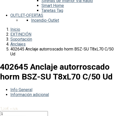
Sirenas de Interior Vía Radio
Smart Home
Tarjetas Tag
OUTLET-OFERTAS
Incendio-Outlet
Inicio
EXTINCIÓN
Soportación
Anclajes
402645 Anclaje autorroscado horm BSZ-SU T8xL70 C/50
Ud
402645 Anclaje autorroscado
horm BSZ-SU T8xL70 C/50 Ud
Info General
Información adicional
1,
€
20
+ IVA
402645