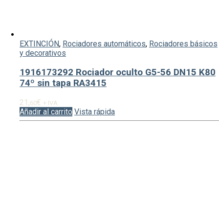
EXTINCIÓN
,
Rociadores automáticos
,
Rociadores básicos
y decorativos
1916173292 Rociador oculto G5-56 DN15 K80
74º sin tapa RA3415
21,
€
60
+ IVA
Añadir al carrito
Vista rápida