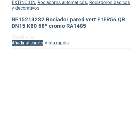
EXTINCIÓN
,
Rociadores automáticos
,
Rociadores básicos
y decorativos
BE152132S2 Rociador pared vert F1FR56 QR
DN15 K80 68º cromo RA1485
26,
€
20
+ IVA
Añadir al carrito
Vista rápida