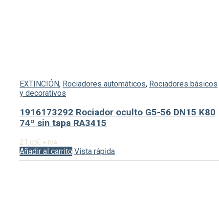
EXTINCIÓN
,
Rociadores automáticos
,
Rociadores básicos
y decorativos
1916173292 Rociador oculto G5-56 DN15 K80
74º sin tapa RA3415
21,
€
60
+ IVA
Añadir al carrito
Vista rápida