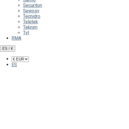
Securiton
Sewosy
Tecnidro
Teletek
Teknim
Tvt
RMA
ES / €
ES