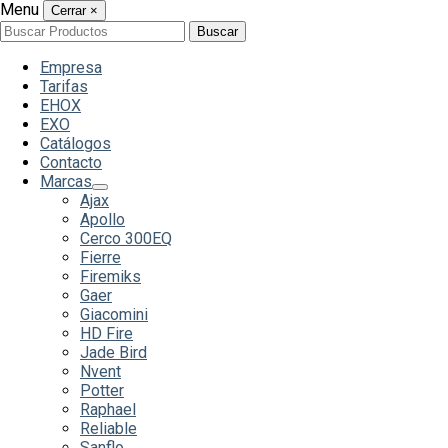
Menu
Cerrar
×
Buscar
Buscar
por:
Empresa
Tarifas
EHOX
EXO
Catálogos
Contacto
Marcas
Ajax
Apollo
Cerco 300EQ
Fierre
Firemiks
Gaer
Giacomini
HD Fire
Jade Bird
Nvent
Potter
Raphael
Reliable
Sanflo