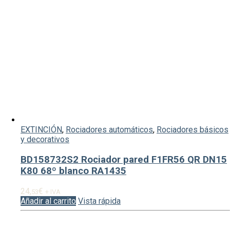
EXTINCIÓN
,
Rociadores automáticos
,
Rociadores básicos
y decorativos
BD158732S2 Rociador pared F1FR56 QR DN15
K80 68º blanco RA1435
24,
€
53
+ IVA
Añadir al carrito
Vista rápida