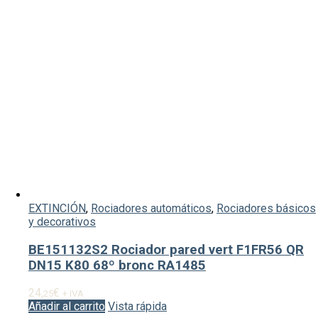
EXTINCIÓN
,
Rociadores automáticos
,
Rociadores básicos
y decorativos
BE151132S2 Rociador pared vert F1FR56 QR
DN15 K80 68º bronc RA1485
24,
€
25
+ IVA
Añadir al carrito
Vista rápida