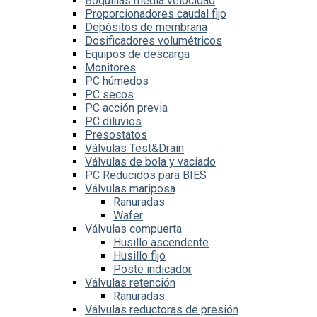
Boquillas media velocidad
Proporcionadores caudal fijo
Depósitos de membrana
Dosificadores volumétricos
Equipos de descarga
Monitores
PC húmedos
PC secos
PC acción previa
PC diluvios
Presostatos
Válvulas Test&Drain
Válvulas de bola y vaciado
PC Reducidos para BIES
Válvulas mariposa
Ranuradas
Wafer
Válvulas compuerta
Husillo ascendente
Husillo fijo
Poste indicador
Válvulas retención
Ranuradas
Válvulas reductoras de presión