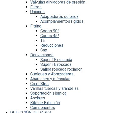
Válvulas aliviadoras de presión
Filtros
Uniones
Adaptadores de brida
Acomplamientos rígidos
Fitting
Codos 90º
Codos 45º
TE
Reducciones
Cap
Derivaciones
Super TE ranurada
Super TE roscada
Salida roscada rociador
Cuelgues y Abrazaderas
Abarcones y ménsulas
Carril Strut
Varillas tuercas y arandelas
Soportación sísmica
Anclajes
Kits de Extinción
Componentes
DETECCIÓN DE GASES