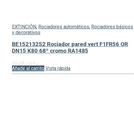
EXTINCIÓN
,
Rociadores automáticos
,
Rociadores básicos
y decorativos
BE152132S2 Rociador pared vert F1FR56 QR
DN15 K80 68º cromo RA1485
26,
€
20
+ IVA
Añadir al carrito
Vista rápida