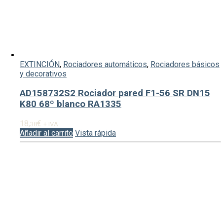
EXTINCIÓN
,
Rociadores automáticos
,
Rociadores básicos
y decorativos
AD158732S2 Rociador pared F1-56 SR DN15
K80 68º blanco RA1335
18,
€
38
+ IVA
Añadir al carrito
Vista rápida