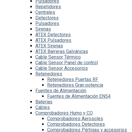
Pulsadores
Repetidores
Centrales
Detectores
Pulsadores
Sirenas
ATEX Detectores
ATEX Pulsadores
ATEX Sirenas
ATEX Barreras Galvánicas
Cable Sensor Térmico
Cable Sensor Panel de control
Cable Sensor Accesorios
Retenedores
Retenedores Puertas RF
Retenedores Gran potencia
Fuentes de Alimentación
Fuentes de Alimentación EN54
Baterías
Cables
Comprobadores Humo y CO
Comprobadores Aerosoles
Comprobadores Detectores
Comprobadores Pértigas y accesorios