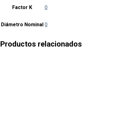
cantidad
Factor K
0
Diámetro Nominal
0
Productos relacionados