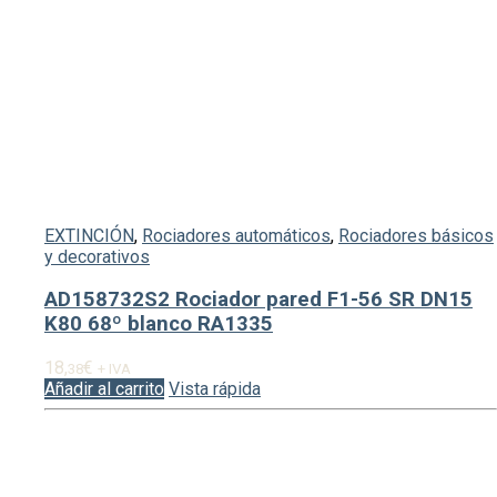
EXTINCIÓN
,
Rociadores automáticos
,
Rociadores básicos
y decorativos
AD158732S2 Rociador pared F1-56 SR DN15
K80 68º blanco RA1335
18,
€
38
+ IVA
Añadir al carrito
Vista rápida