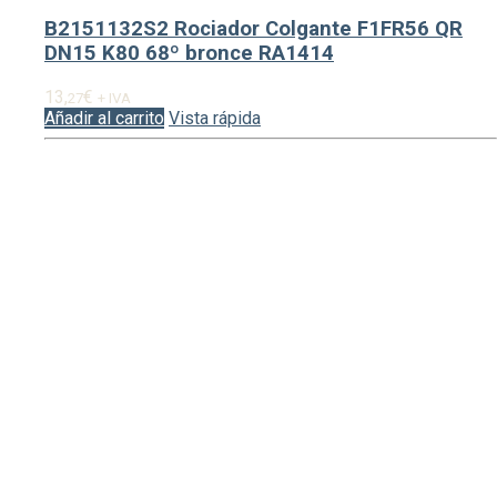
B2151132S2 Rociador Colgante F1FR56 QR
DN15 K80 68º bronce RA1414
13,
€
27
+ IVA
Añadir al carrito
Vista rápida