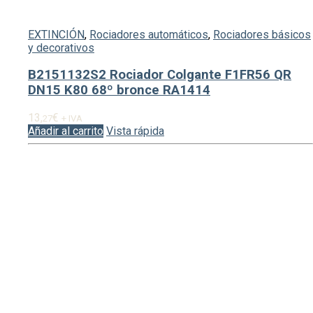
EXTINCIÓN
,
Rociadores automáticos
,
Rociadores básicos
y decorativos
B2151132S2 Rociador Colgante F1FR56 QR
DN15 K80 68º bronce RA1414
13,
€
27
+ IVA
Añadir al carrito
Vista rápida