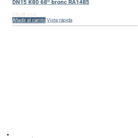
DN15 K80 68º bronc RA1485
24,
€
25
+ IVA
Añadir al carrito
Vista rápida