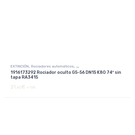
,
,
EXTINCIÓN
Rociadores automáticos
1916173292 Rociador oculto G5-56 DN15 K80 74º sin
Rociadores básicos y decorativos
tapa RA3415
21,
€
60
+ IVA