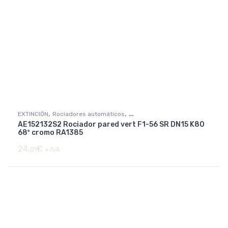
,
,
EXTINCIÓN
Rociadores automáticos
AE152132S2 Rociador pared vert F1-56 SR DN15 K80
Rociadores básicos y decorativos
68º cromo RA1385
24,
€
01
+ IVA