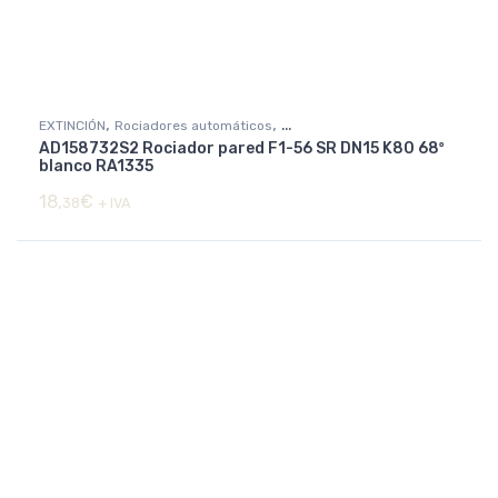
,
,
EXTINCIÓN
Rociadores automáticos
AD158732S2 Rociador pared F1-56 SR DN15 K80 68º
Rociadores básicos y decorativos
blanco RA1335
18,
€
38
+ IVA