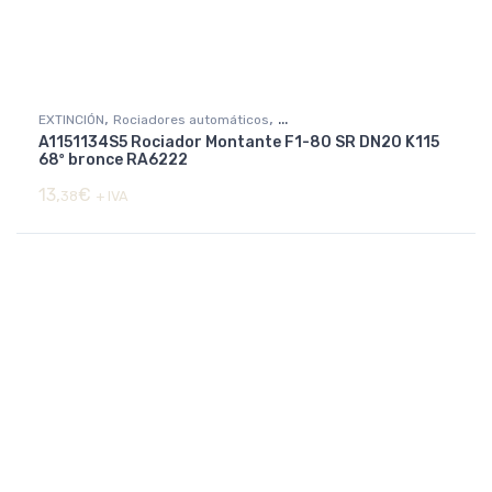
,
,
EXTINCIÓN
Rociadores automáticos
A1151134S5 Rociador Montante F1-80 SR DN20 K115
Rociadores básicos y decorativos
68º bronce RA6222
13,
€
38
+ IVA