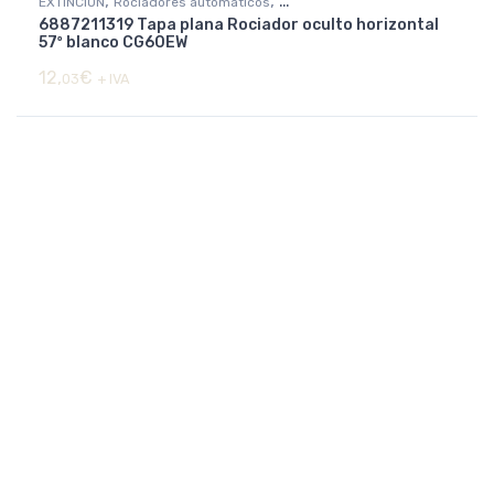
,
,
EXTINCIÓN
Rociadores automáticos
6887211319 Tapa plana Rociador oculto horizontal
Rociadores básicos y decorativos
57º blanco CG60EW
12,
€
03
+ IVA