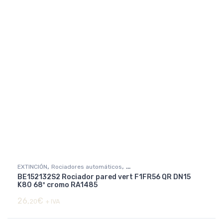
,
,
EXTINCIÓN
Rociadores automáticos
BE152132S2 Rociador pared vert F1FR56 QR DN15
Rociadores básicos y decorativos
K80 68º cromo RA1485
26,
€
20
+ IVA