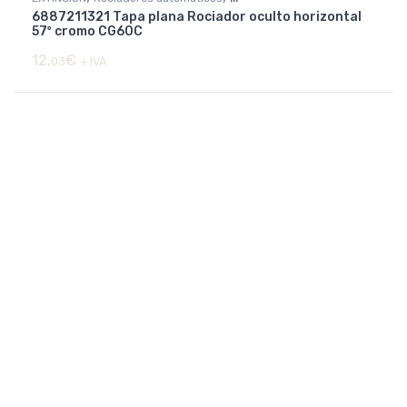
6887211321 Tapa plana Rociador oculto horizontal
Rociadores básicos y decorativos
57º cromo CG60C
12,
€
03
+ IVA