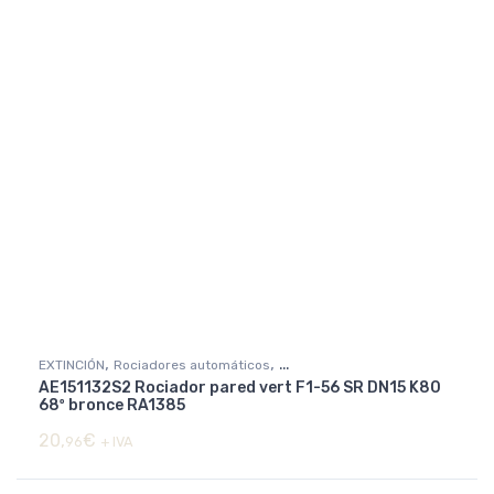
,
,
EXTINCIÓN
Rociadores automáticos
AE151132S2 Rociador pared vert F1-56 SR DN15 K80
Rociadores básicos y decorativos
68º bronce RA1385
20,
€
96
+ IVA