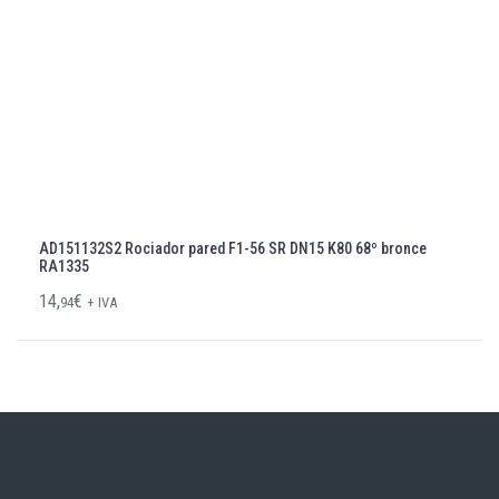
AD151132S2 Rociador pared F1-56 SR DN15 K80 68º bronce
RA1335
14,
€
94
+ IVA