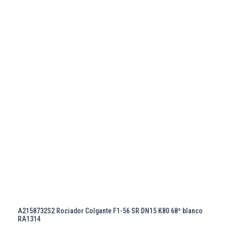
A2158732S2 Rociador Colgante F1-56 SR DN15 K80 68º blanco
RA1314