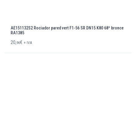
AE151132S2 Rociador pared vert F1-56 SR DN15 K80 68º bronce
RA1385
20,
€
96
+ IVA