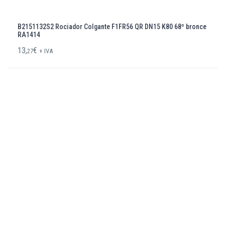
B2151132S2 Rociador Colgante F1FR56 QR DN15 K80 68º bronce
RA1414
13,
€
27
+ IVA