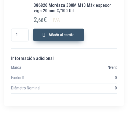
386820 Mordaza 300M M10 Máx espesor
viga 20 mm C/100 Ud
2,
€
68
+ IVA
386820 Mordaza 300M M10 Máx espesor viga 20 mm C/100 Ud cantidad
Añadir al carrito
Información adicional
Marca
Nvent
Factor K
0
Diámetro Nominal
0