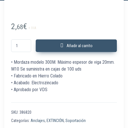
2,
€
68
+ IVA
386820 Mordaza 300M M10 Máx espesor viga 20 mm C/100 Ud cantidad
Añadir al carrito
• Mordaza modelo 300M. Máximo espesor de viga 20mm.
M10 Se suministra en cajas de 100 uds
• Fabricado en Hierro Colado
• Acabado: Electrozincado
• Aprobado por VDS
SKU:
386820
Categorías:
Anclajes
,
EXTINCIÓN
,
Soportación