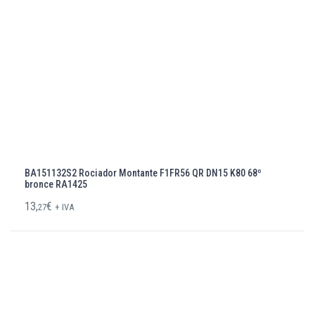
BA151132S2 Rociador Montante F1FR56 QR DN15 K80 68º
bronce RA1425
13,
€
27
+ IVA