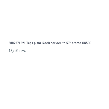
6887271321 Tapa plana Rociador oculto 57º cromo CG50C
13,
€
20
+ IVA