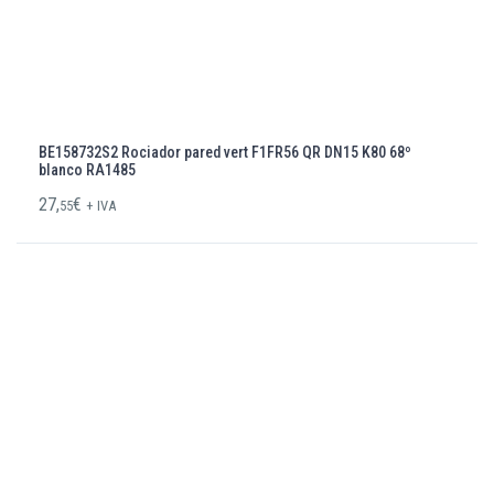
BE158732S2 Rociador pared vert F1FR56 QR DN15 K80 68º
blanco RA1485
27,
€
55
+ IVA