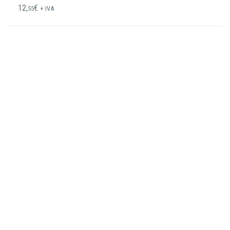
12,
€
55
+ IVA