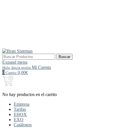
Buscar
Buscar
por:
Expand menu
Mi Cuenta
Hola, Inicia sesión
0
0,00€
Carrito
No hay productos en el carrito
Empresa
Tarifas
EHOX
EXO
Catálogos