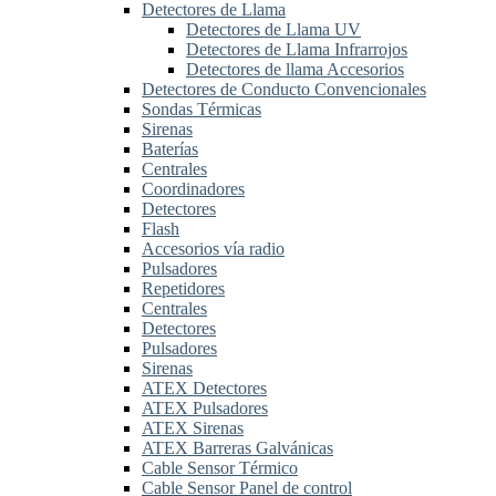
Detectores de Llama
Detectores de Llama UV
Detectores de Llama Infrarrojos
Detectores de llama Accesorios
Detectores de Conducto Convencionales
Sondas Térmicas
Sirenas
Baterías
Centrales
Coordinadores
Detectores
Flash
Accesorios vía radio
Pulsadores
Repetidores
Centrales
Detectores
Pulsadores
Sirenas
ATEX Detectores
ATEX Pulsadores
ATEX Sirenas
ATEX Barreras Galvánicas
Cable Sensor Térmico
Cable Sensor Panel de control