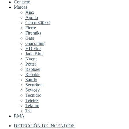
Contacto
Marcas
Ajax
Apollo
Cerco 300EQ
Fierre
Firemiks
Gaer
Giacomini
HD Fire
Jade Bird
Nvent
Potter
Raphael
Reliable
Sanflo
Securiton
Sewosy
Tecnidro
Teletek
Teknim
Tvt
RMA
DETECCIÓN DE INCENDIOS