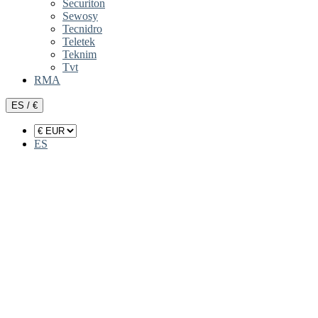
Securiton
Sewosy
Tecnidro
Teletek
Teknim
Tvt
RMA
ES / €
ES