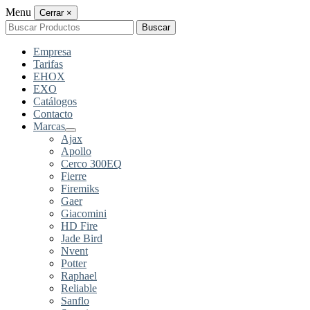
Menu
Cerrar
×
Buscar
Buscar
por:
Empresa
Tarifas
EHOX
EXO
Catálogos
Contacto
Marcas
Ajax
Apollo
Cerco 300EQ
Fierre
Firemiks
Gaer
Giacomini
HD Fire
Jade Bird
Nvent
Potter
Raphael
Reliable
Sanflo