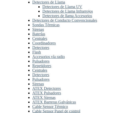
Detectores de Llama
Detectores de Llama UV
Detectores de Llama Infrarrojos
Detectores de llama Accesorios
Detectores de Conducto Convencionales
Sondas Térmicas
Sirenas
Baterías
Centrales
Coordinadores
Detectores
Flash
Accesorios vía radio
Pulsadores
Repetidores
Centrales
Detectores
Pulsadores
Sirenas
ATEX Detectores
ATEX Pulsadores
ATEX Sirenas
ATEX Barreras Galvánicas
Cable Sensor Térmico
Cable Sensor Panel de control