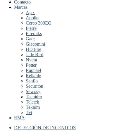
Contacto
Marcas
Ajax
Apollo
Cerco 300EQ
Fierre
Firemiks
Gaer
Giacomini
HD Fire
Jade Bird
Nvent
Potter
Raphael
Reliable
Sanflo
Securiton
Sewosy
Tecnidro
Teletek
Teknim
Tvt
RMA
DETECCIÓN DE INCENDIOS