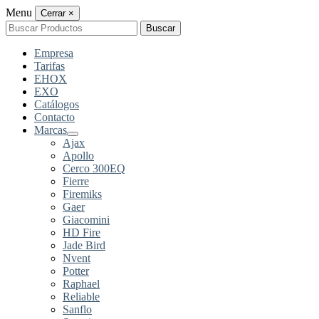
Menu
Cerrar
×
Buscar
Buscar
por:
Empresa
Tarifas
EHOX
EXO
Catálogos
Contacto
Marcas
Ajax
Apollo
Cerco 300EQ
Fierre
Firemiks
Gaer
Giacomini
HD Fire
Jade Bird
Nvent
Potter
Raphael
Reliable
Sanflo