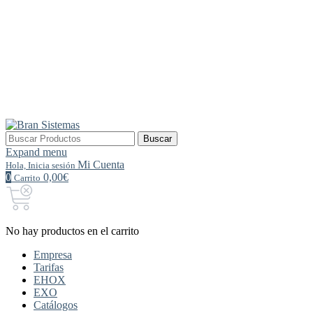
Buscar
Buscar
por:
Expand menu
Mi Cuenta
Hola, Inicia sesión
0
0,00€
Carrito
No hay productos en el carrito
Empresa
Tarifas
EHOX
EXO
Catálogos