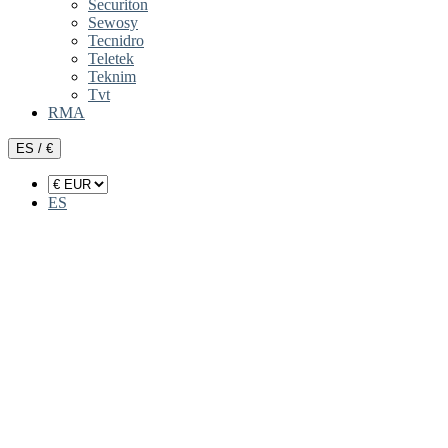
Securiton
Sewosy
Tecnidro
Teletek
Teknim
Tvt
RMA
ES / €
ES