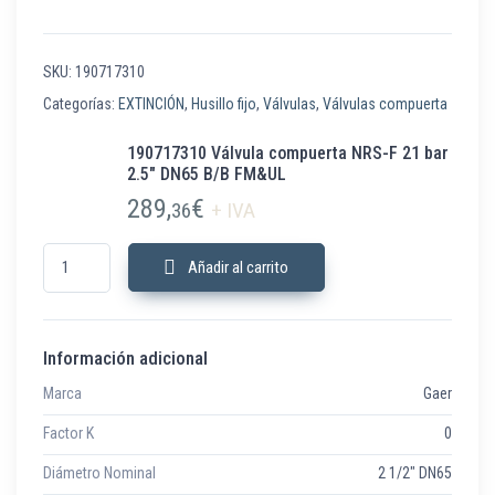
SKU:
190717310
Categorías:
EXTINCIÓN
,
Husillo fijo
,
Válvulas
,
Válvulas compuerta
190717310 Válvula compuerta NRS-F 21 bar
2.5″ DN65 B/B FM&UL
289,
€
36
+ IVA
190717310 Válvula compuerta NRS-F 21 bar 2.5" DN65 B/B FM&UL cantid
Añadir al carrito
Información adicional
Marca
Gaer
Factor K
0
Diámetro Nominal
2 1/2" DN65