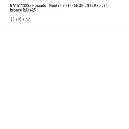
BA151132S2 Rociador Montante F1FR56 QR DN15 K80 68º
bronce RA1425
13,
€
27
+ IVA