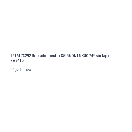
1916173292 Rociador oculto G5-56 DN15 K80 74º sin tapa
RA3415
21,
€
60
+ IVA