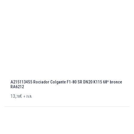
A2151134S5 Rociador Colgante F1-80 SR DN20 K115 68º bronce
RA6212
13,
€
78
+ IVA