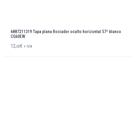
6887211319 Tapa plana Rociador oculto horizontal 57º blanco
CG60EW
12,
€
03
+ IVA