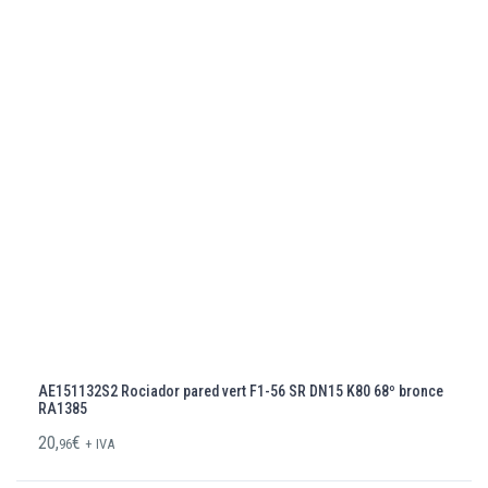
AE151132S2 Rociador pared vert F1-56 SR DN15 K80 68º bronce
RA1385
20,
€
96
+ IVA