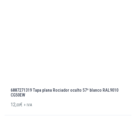
6887271319 Tapa plana Rociador oculto 57º blanco RAL9010
CG50EW
12,
€
03
+ IVA