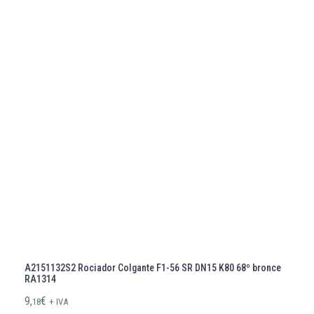
A2151132S2 Rociador Colgante F1-56 SR DN15 K80 68º bronce
RA1314
9,
€
18
+ IVA