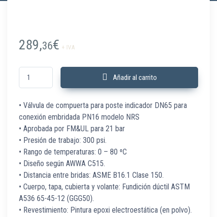
289,
€
36
+ IVA
190717310 Válvula compuerta NRS-F 21 bar 2.5" DN65 B/B FM&UL cantid
Añadir al carrito
• Válvula de compuerta para poste indicador DN65 para
conexión embridada PN16 modelo NRS
• Aprobada por FM&UL para 21 bar
• Presión de trabajo: 300 psi.
• Rango de temperaturas: 0 – 80 ºC
• Diseño según AWWA C515.
• Distancia entre bridas: ASME B16.1 Clase 150.
• Cuerpo, tapa, cubierta y volante: Fundición dúctil ASTM
A536 65-45-12 (GGG50).
• Revestimiento: Pintura epoxi electroestática (en polvo).