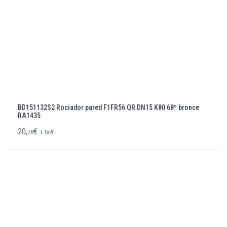
BD151132S2 Rociador pared F1FR56 QR DN15 K80 68º bronce
RA1435
20,
€
78
+ IVA