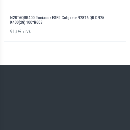
N28T6QRK400 Rociador ESFR Colgante N28T6 QR DN25
K400(28) 100ºR603
91,
€
15
+ IVA