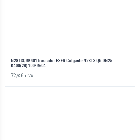
N28T3QRK401 Rociador ESFR Colgante N28T3 QR DN25
K400(28) 100ºR604
72,
€
92
+ IVA