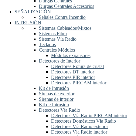
Durgas Centrales
Durgas Centrales Accesorios
SEÑALIZACIÓN
Señales Contra Incendio
INTRUSIÓN
Sistemas Cableados/Mixtos
Sistemas Fibra
Sistemas Vía Radio
Teclados
Centrales Módulos
Módulos expansores
Detectores de Interior
Detectores Rotura de cristal
Detectores DT interior
Detectores PIR interior
Detectores PIRCAM interior
Kit de Intrusión
Sirenas de exterior
Sirenas de interior
Kit de Intrusión
Detectores Vía Radio
Detectores Vía Radio PIRCAM interior
Detectores Domésticos Vía Radio
Detectores Vía Radio exterior
Detectores Vía Radio interior