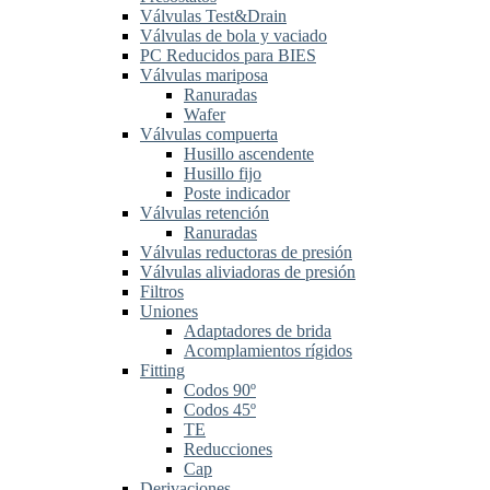
Válvulas Test&Drain
Válvulas de bola y vaciado
PC Reducidos para BIES
Válvulas mariposa
Ranuradas
Wafer
Válvulas compuerta
Husillo ascendente
Husillo fijo
Poste indicador
Válvulas retención
Ranuradas
Válvulas reductoras de presión
Válvulas aliviadoras de presión
Filtros
Uniones
Adaptadores de brida
Acomplamientos rígidos
Fitting
Codos 90º
Codos 45º
TE
Reducciones
Cap
Derivaciones