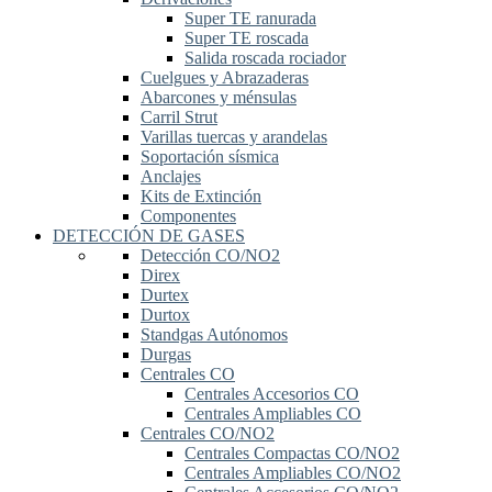
Super TE ranurada
Super TE roscada
Salida roscada rociador
Cuelgues y Abrazaderas
Abarcones y ménsulas
Carril Strut
Varillas tuercas y arandelas
Soportación sísmica
Anclajes
Kits de Extinción
Componentes
DETECCIÓN DE GASES
Detección CO/NO2
Direx
Durtex
Durtox
Standgas Autónomos
Durgas
Centrales CO
Centrales Accesorios CO
Centrales Ampliables CO
Centrales CO/NO2
Centrales Compactas CO/NO2
Centrales Ampliables CO/NO2