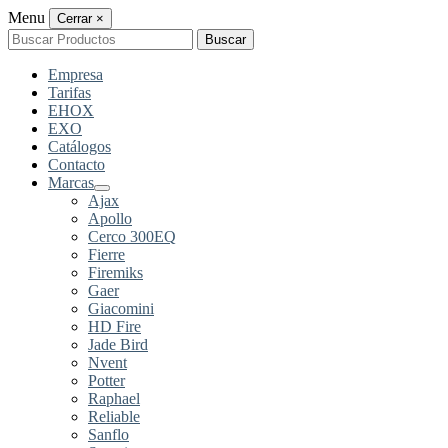
Menu
Cerrar
×
Buscar
Buscar
por:
Empresa
Tarifas
EHOX
EXO
Catálogos
Contacto
Marcas
Ajax
Apollo
Cerco 300EQ
Fierre
Firemiks
Gaer
Giacomini
HD Fire
Jade Bird
Nvent
Potter
Raphael
Reliable
Sanflo