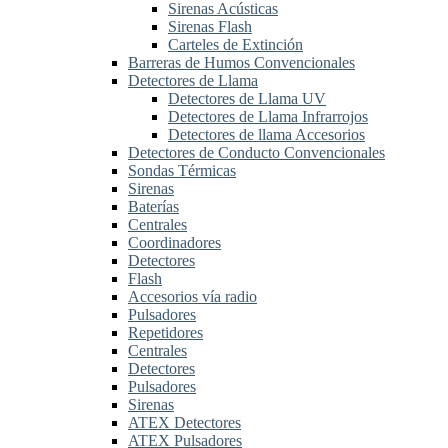
Sirenas Acústicas
Sirenas Flash
Carteles de Extinción
Barreras de Humos Convencionales
Detectores de Llama
Detectores de Llama UV
Detectores de Llama Infrarrojos
Detectores de llama Accesorios
Detectores de Conducto Convencionales
Sondas Térmicas
Sirenas
Baterías
Centrales
Coordinadores
Detectores
Flash
Accesorios vía radio
Pulsadores
Repetidores
Centrales
Detectores
Pulsadores
Sirenas
ATEX Detectores
ATEX Pulsadores