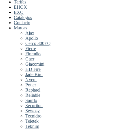
Tarifas
EHOX
EXO
Catálogos
Contacto
Marcas
Ajax
Apollo
Cerco 300EQ
Fierre
Firemiks
Gaer
Giacomini
HD Fire
Jade Bird
Nvent
Potter
Raphael
Reliable
Sanflo
Securiton
Sewosy
Tecnidro
Teletek
Teknim