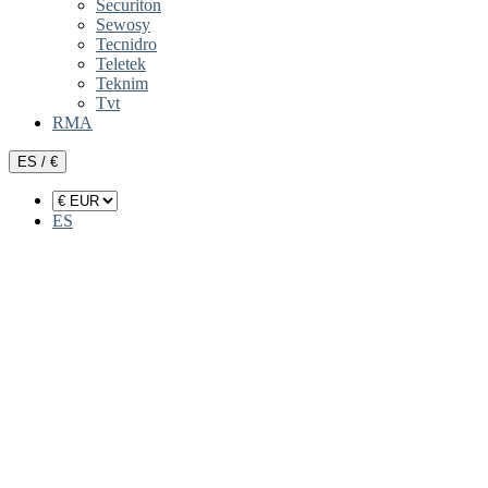
Securiton
Sewosy
Tecnidro
Teletek
Teknim
Tvt
RMA
ES / €
ES