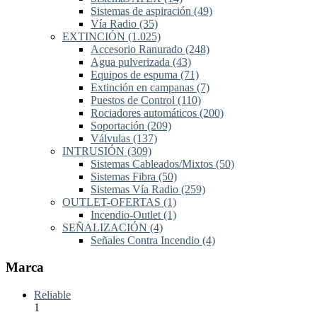
Sistemas de aspiración
(49)
Vía Radio
(35)
EXTINCIÓN
(1.025)
Accesorio Ranurado
(248)
Agua pulverizada
(43)
Equipos de espuma
(71)
Extinción en campanas
(7)
Puestos de Control
(110)
Rociadores automáticos
(200)
Soportación
(209)
Válvulas
(137)
INTRUSIÓN
(309)
Sistemas Cableados/Mixtos
(50)
Sistemas Fibra
(50)
Sistemas Vía Radio
(259)
OUTLET-OFERTAS
(1)
Incendio-Outlet
(1)
SEÑALIZACIÓN
(4)
Señales Contra Incendio
(4)
Marca
Reliable
1