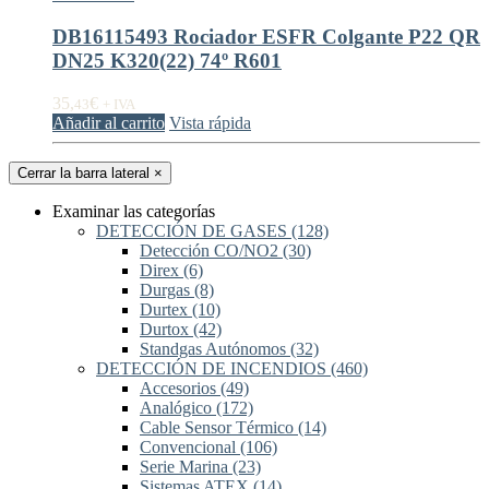
DB16115493 Rociador ESFR Colgante P22 QR
DN25 K320(22) 74º R601
35,
€
43
+ IVA
Añadir al carrito
Vista rápida
Cerrar la barra lateral
×
Examinar las categorías
DETECCIÓN DE GASES
(128)
Detección CO/NO2
(30)
Direx
(6)
Durgas
(8)
Durtex
(10)
Durtox
(42)
Standgas Autónomos
(32)
DETECCIÓN DE INCENDIOS
(460)
Accesorios
(49)
Analógico
(172)
Cable Sensor Térmico
(14)
Convencional
(106)
Serie Marina
(23)
Sistemas ATEX
(14)