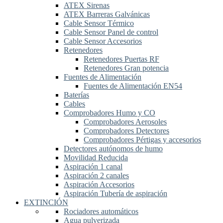
ATEX Sirenas
ATEX Barreras Galvánicas
Cable Sensor Térmico
Cable Sensor Panel de control
Cable Sensor Accesorios
Retenedores
Retenedores Puertas RF
Retenedores Gran potencia
Fuentes de Alimentación
Fuentes de Alimentación EN54
Baterías
Cables
Comprobadores Humo y CO
Comprobadores Aerosoles
Comprobadores Detectores
Comprobadores Pértigas y accesorios
Detectores autónomos de humo
Movilidad Reducida
Aspiración 1 canal
Aspiración 2 canales
Aspiración Accesorios
Aspiración Tubería de aspiración
EXTINCIÓN
Rociadores automáticos
Agua pulverizada